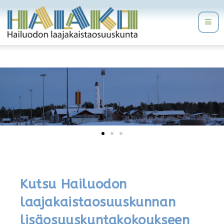
Kutsu Hailuodon
laajakaistaosuuskunnan
lisäosuuskuntakokoukseen