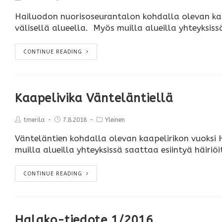
Hailuodon nuorisoseurantalon kohdalla olevan kaa
välisellä alueella. Myös muilla alueilla yhteyksis
CONTINUE READING
Kaapelivika Vänteläntiellä
tmerila
7.8.2018
Yleinen
Vänteläntien kohdalla olevan kaapelirikon vuoksi 
muilla alueilla yhteyksissä saattaa esiintyä häir
CONTINUE READING
Halako-tiedote 1/2016