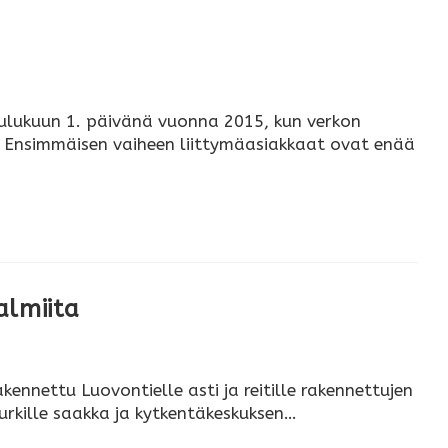
oulukuun 1. päivänä vuonna 2015, kun verkon
n. Ensimmäisen vaiheen liittymäasiakkaat ovat enää
almiita
nnettu Luovontielle asti ja reitille rakennettujen
rkille saakka ja kytkentäkeskuksen…