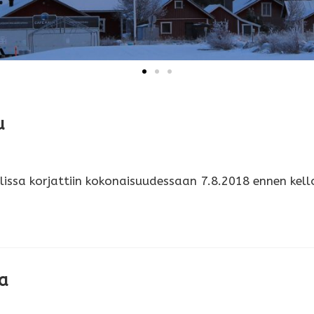
u
ssa korjattiin kokonaisuudessaan 7.8.2018 ennen kello 
a