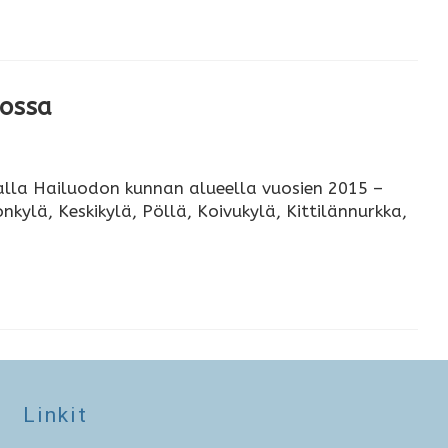
dossa
kalla Hailuodon kunnan alueella vuosien 2015 –
ylä, Keskikylä, Pöllä, Koivukylä, Kittilännurkka,
Linkit