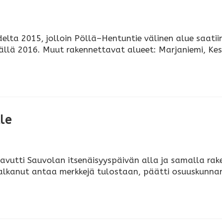
ta 2015, jolloin Pöllä–Hentuntie välinen alue saatiin
ällä 2016. Muut rakennettavat alueet: Marjaniemi, Kes
le
utti Sauvolan itsenäisyyspäivän alla ja samalla rake
 alkanut antaa merkkejä tulostaan, päätti osuuskunnan