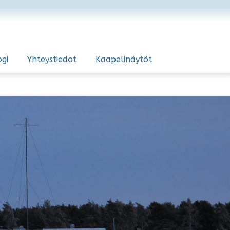
ogi
Yhteystiedot
Kaapelinäytöt