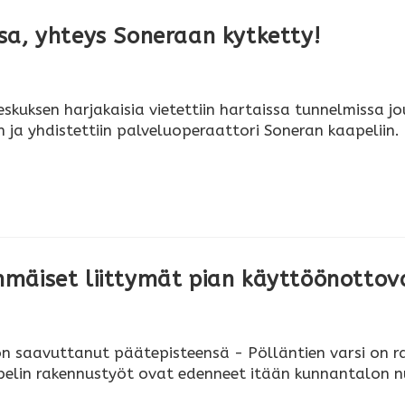
sa, yhteys Soneraan kytketty!
uksen harjakaisia vietettiin hartaissa tunnelmissa j
un ja yhdistettiin palveluoperaattori Soneran kaapelii
mäiset liittymät pian käyttöönottov
saavuttanut päätepisteensä - Pölläntien varsi on rake
pelin rakennustyöt ovat edenneet itään kunnantalon nu