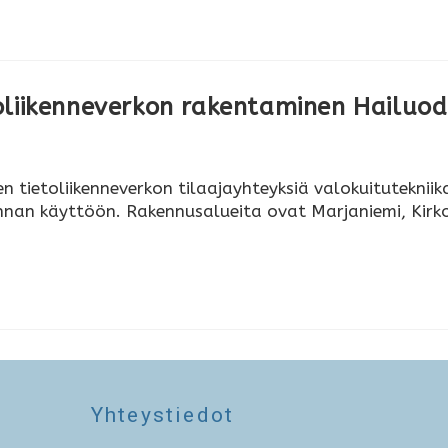
oliikenneverkon rakentaminen Hailuo
tietoliikenneverkon tilaajayhteyksiä valokuituteknii
nan käyttöön. Rakennusalueita ovat Marjaniemi, Kirkonk
Yhteystiedot