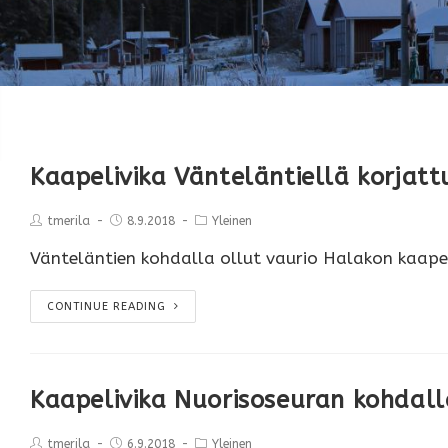
Kaapelivika Vänteläntiellä korjatt
tmerila
8.9.2018
Yleinen
Vänteläntien kohdalla ollut vaurio Halakon kaapeli
CONTINUE READING
Kaapelivika Nuorisoseuran kohdall
tmerila
6.9.2018
Yleinen