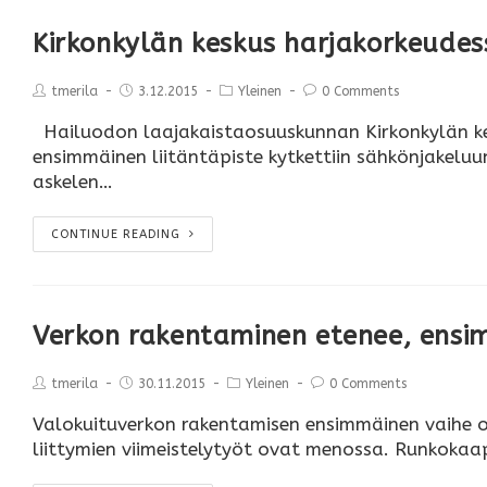
Kirkonkylän keskus harjakorkeudes
tmerila
3.12.2015
Yleinen
0 Comments
Hailuodon laajakaistaosuuskunnan Kirkonkylän kesk
ensimmäinen liitäntäpiste kytkettiin sähkönjakelu
askelen…
CONTINUE READING
Verkon rakentaminen etenee, ensim
tmerila
30.11.2015
Yleinen
0 Comments
Valokuituverkon rakentamisen ensimmäinen vaihe on 
liittymien viimeistelytyöt ovat menossa. Runkokaa